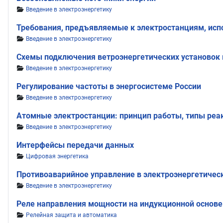
Информация о материале
Введение в электроэнергетику
Требования, предъявляемые к электростанциям, исп
Информация о материале
Введение в электроэнергетику
Схемы подключения ветроэнергетических установок 
Информация о материале
Введение в электроэнергетику
Регулирование частоты в энергосистеме России
Информация о материале
Введение в электроэнергетику
Атомные электростанции: принцип работы, типы реа
Информация о материале
Введение в электроэнергетику
Интерфейсы передачи данных
Информация о материале
Цифровая энергетика
Противоаварийное управление в электроэнергетичес
Информация о материале
Введение в электроэнергетику
Реле направления мощности на индукционной основ
Информация о материале
Релейная защита и автоматика