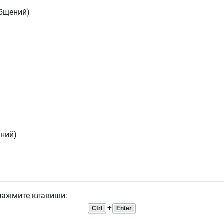
бщений)
ний)
 нажмите клавиши:
+
Ctrl
Enter