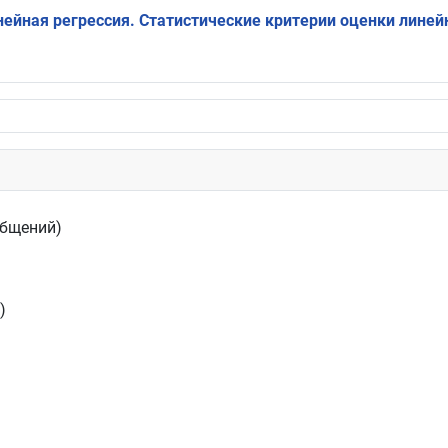
йная регрессия. Статистические критерии оценки линейн
общений)
)